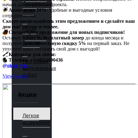
Деревянные
начала до завершения проекта.
окна
🌟
Аванс всего 20%
: Удобные и выгодные условия
сотрудничества.
Скорее воспользуйтесь этим предложением и сделайте ваш
дом ещё уютнее и теплее.
Наши
🎁
Специальное предложение для новых подписчиков!
работы —
Оставьте заявку на
бесплатный замер
до конца месяца и
Разное
получите
дополнительную скидку 5%
на первый заказ. Не
упустите шанс улучшить свой дом с выгодой!
🔗
Контакты для связи:
📞
Телефон
:
+7(495)1090436
География
@okna_vips
выполненных
работ
View Source
Акции
Легкое
остекление