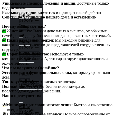
Уникальные спецпредложения и акции
, доступные только
подписчикам
Реальные истории клиентов
и примеры нашей работы
Наши
Советы по улучшению вашего дома и остеклению
работы —
Окна
Почему выбирают нас?
✅
27 лет опыта
: Тысячи довольных клиентов, от обычных
семей до звёзд шоу-бизнеса и владельцев элитных коттеджей.
✅
Индивидуальный подход
: Мы находим решение для
Наши
каждого — от студентов до представителей государственных
работы —
структур.
Балконы и
✅
Европейское качество
: Используем только
лоджии
комплектующие класса А, что гарантирует долговечность и
экологичность.
Что вы получите с ОкнаВипс?
Эстетичные и функциональные окна
, которые украсят ваш
Наши
дом.
работы —
Уют круглый год
, независимо от погоды.
Остекление
Полный цикл услуг
: от бесплатного замера до
коттеджей
послепродажного обслуживания.
Наши преимущества:
🌟
Минимальные сроки изготовления
: Быстро и качественно
Наши
— всегда вовремя.
работы —
🌟
Собственная служба сервиса
: Полное сопровождение от