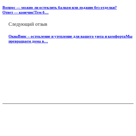
Вопрос — можно ли остеклить балкон или лоджию без отделки?
Ответ — конечно!Тем б…
Следующий отзыв
ОкнаВипс – остекление и утепление для вашего уюта и комфортаМы
превращаем дома в…