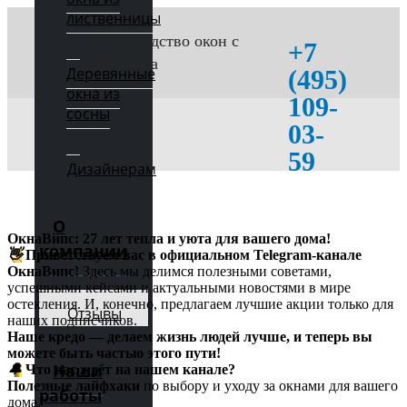
лиственницы
Производство окон с
+7
1997 года
Деревянные
(495)
окна из
109-
сосны
03-
59
Дизайнерам
О
ОкнаВипс: 27 лет тепла и уюта для вашего дома!
компании
👋
Приветствуем вас в официальном Telegram-канале
ОкнаВипс!
Здесь мы делимся полезными советами,
успешными кейсами и актуальными новостями в мире
остекления. И, конечно, предлагаем лучшие акции только для
Отзывы
наших подписчиков.
Наше кредо — делаем жизнь людей лучше, и теперь вы
можете быть частью этого пути!
Наши
🔔
Что вас ждёт на нашем канале?
Полезные лайфхаки
по выбору и уходу за окнами для вашего
работы
дома.