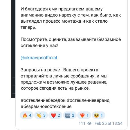
Теплое
остекление
Теплое
окно
Безопасность
Наш блог
Контакты