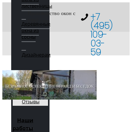
лиственницы
Производство окон с
+7
1997 года
(495)
Деревянные
окна из
109-
сосны
03-
59
Дизайнерам
О
компании
Отзывы
Наши
работы