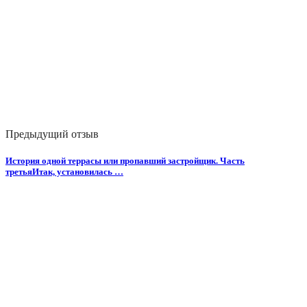
Предыдущий отзыв
История одной террасы или пропавший застройщик. Часть
третьяИтак, установилась …