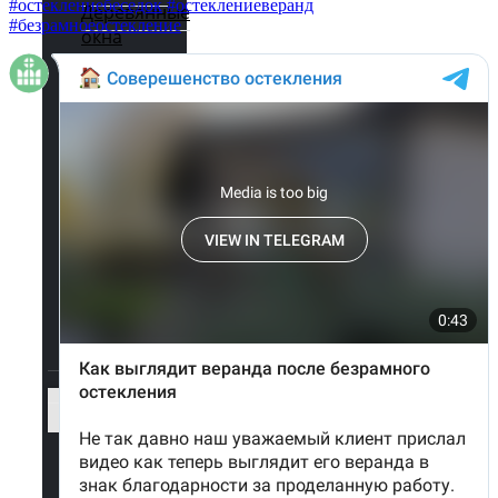
#остеклениебеседок
#остеклениеверанд
Деревянные
#безрамноеостекление
окна
Наши
работы —
Разное
География
выполненных
работ
Акции
Легкое
остекление