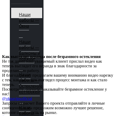
Наши
работы —
Окна
Наши
работы —
Балконы и
Как выглядит веранда после безрамного остекления
лоджии
Не так давно наш уважаемый клиент прислал видео как
теперь выглядит его веранда в знак благодарности за
проделанную работу.
Наши
И благодаря ему предлагаем вашему вниманию видео нарезку
работы —
с тем, как было, как выглядел процесс монтажа и как стало
теперь.
Остекление
Посмотрите, оцените, заказывайте безрамное остекление у
коттеджей
нас!
@oknavipsofficial
Запросы на расчет Вашего проекта отправляйте в личные
Наши
сообщения, и мы предложим возможно лучшее решение,
которое сегодня есть на рынке.
работы —