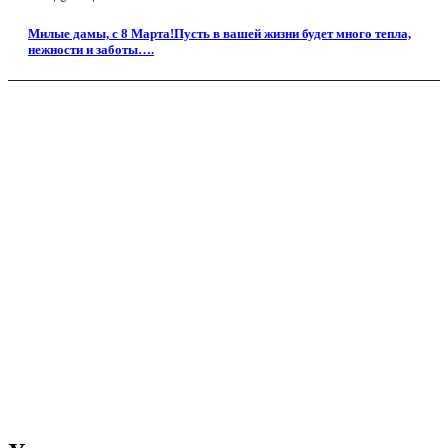
Милые дамы, с 8 Марта!Пусть в вашей жизни будет много тепла,
нежности и заботы….