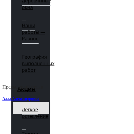
Деревянные
окна
Наши
работы —
Разное
География
выполненных
работ
Предыдущий отзыв
Акции
Алла Александровна
Легкое
остекление