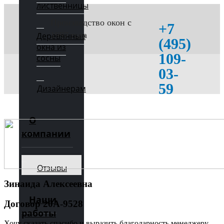
лиственницы
Производство окон с
+7
1997 года
Деревянные
(495)
окна из
109-
сосны
03-
59
Дизайнерам
О
компании
Отзывы
Зинаида Алексеевна
Наши
Договор 20А-9528
работы
Хочу сказать спасибо и выразить благодарность менеджеру