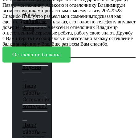
Павлу, монтажнику Алексею и отделочнику Владимиру,и
всем сотрудникам причастным к моему заказу 20А-9528.
Наши
Спасибо Павлу,что развеял мои сомнения,подсказал как
работы —
сделать и убедил сделать заказ, его голос по телефону внушает
Окна
доверие, монтажник Алексей и отделочник Владимир
ответственный,серьезные ребята, работу свою знают. Дружбу
с Вами терять не собираюсь и обязательно закажу остекление
балкона именно у Вас. Еще раз всем Вам спасибо.
Наши
работы —
Остекление балкона
Балконы и
лоджии
Наши
работы —
Остекление
коттеджей
Наши
работы —