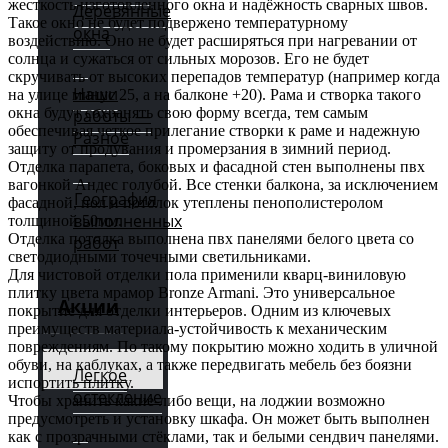
жесткость изготовленного окна и надёжность сварных швов.
Деревянные
Такое окно не будет подвержено температурному
окна
воздействию. Оно не будет расширяться при нагревании от
солнца и сужаться от сильных морозов. Его не будет
скручивать от высоких перепадов температур (например когда
Наши
на улице минус 25, а на балконе +20). Рама и створка такого
окна будут сохранять свою форму всегда, тем самым
работы —
обеспечивая четкое прилегание створки к раме и надежную
Разное
защиту от продувания и промерзания в зимний период.
Отделка парапета, боковых и фасадной стен выполнены пвх
вагонкой Андес голубой. Все стенки балкона, за исключением
География
фасадной, пол и потолок утеплены пенополистеролом
выполненных
толщиной 50мм.
Отделка потолка выполнена пвх панелями белого цвета со
работ
светодиодными точечными светильниками.
Для чистовой отделки пола применили кварц-виниловую
плитку цвета мрамор Bronze Armani. Это универсальное
Акции
покрытие для отделки интерьеров. Одним из ключевых
преимуществ материала-устойчивость к механическим
повреждениям. По такому покрытию можно ходить в уличной
обуви, на каблуках, а также передвигать мебель без боязни
Легкое
испортить плитку.
остекление
Чтобы хранить какие-либо вещи, на лоджии возможно
предусмотреть и установку шкафа. Он может быть выполнен
как с прозрачными стёклами, так и белыми сендвич панелями.