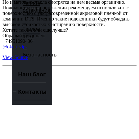
Но и матовые стекла смотрятся на нем весьма органично.
Теплое
Подоконники при остеклении рекомендуем использовать с
остекление
поверхностью с ультрасовременной акриловой пленкой от
компании DTS. Именно такие подоконники будут обладать
высокой стойкостью к истиранию поверхности.
Теплое
Хотите так же или еще лучше?
окно
Обращайтесь к нам:
+74951090436
@okna_vips
Безопасность
View Source
Наш блог
Контакты