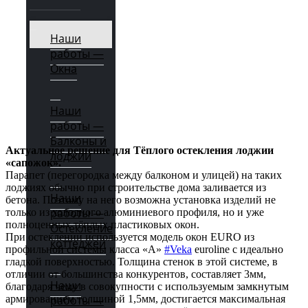
Наши
работы —
Окна
Наши
работы —
Балконы и
Актуальное решение для Тёплого остекления лоджии
лоджии
«сапожок».
Парапет (перегородка между балконом и улицей) на таких
лоджиях обычно при строительстве дома заливается из
Наши
бетона. Поэтому на него возможна установка изделий не
работы —
только из холодного алюминиевого профиля, но и уже
полноценных тёплых пластиковых окон.
Остекление
При остеклении используется модель окон EURO из
коттеджей
профильной системы класса «А»
#Veka
euroline с идеально
гладкой поверхностью. Толщина стенок в этой системе, в
отличии от большинства конкурентов, составляет 3мм,
Наши
благодаря чему в совокупности с используемым замкнутым
армированием толщиной 1,5мм, достигается максимальная
работы —