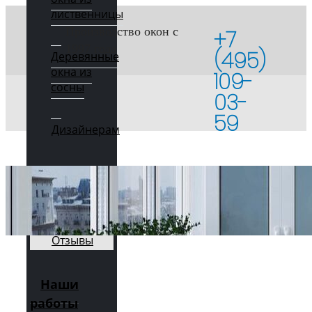
лиственницы
Производство окон с
+7
1997 года
(495)
Деревянные
окна из
109-
сосны
03-
59
Дизайнерам
О
компании
Отзывы
Наши
работы