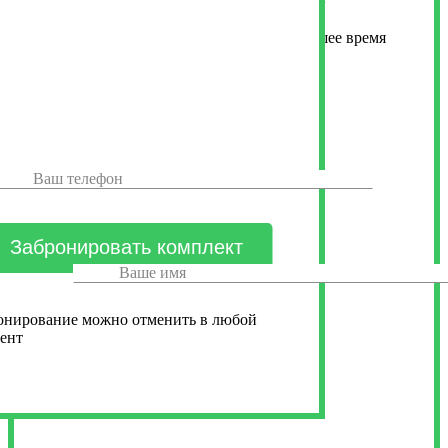
Менеджер свяжется с вами в ближайшее время
онирование можно отменить в любой
ент