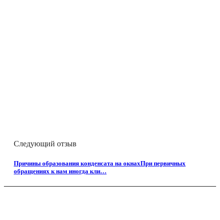
Следующий отзыв
Причины образования конденсата на окнахПри первичных
обращениях к нам иногда кли…