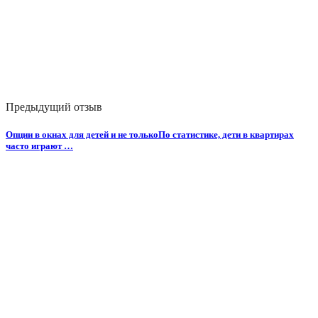
Предыдущий отзыв
Опции в окнах для детей и не толькоПо статистике, дети в квартирах
часто играют …